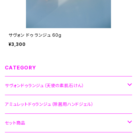
サヴォン ドゥ ランジュ 60g
¥3,300
CATEGORY
サヴォンドゥランジュ（天使の素肌石けん）
サヴォンドゥランジュ６０ｇ
アミュレットドゥランジュ（除菌用ハンドジェル）
サヴォンドゥランジュプティ１０ｇ
セット商品