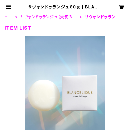
サヴォンドゥランジュ６０ｇ | BLANG
ELIQUE(ブランジェリーク）
HO
サヴォンドゥランジュ（天使の素
サヴォンドゥランジ
ME
肌石けん）
ュ６０ｇ
ITEM LIST